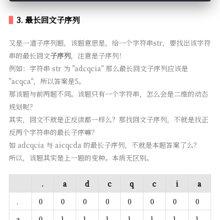
3. 最长回文子序列
又是一道子序列题，该题意思是，给一个字符串str，要找出该字符
串的最长回文
子序列
，注意是子序列！
例如：字符串 str 为 "adcqcia" 那么最长回文子序列应该是
"acqca"，所以答案是5。
那该题与前两题不同。该题只有一个字符串，怎么会是二维的动态
规划呢？
其实，回文不就是正反读都一样么？那找回文子序列，不就是找正
反两个字符串的最长子序嘛？
如 adcqcia 与 aicqcda 的最长子序列，不就是本题答案了么？
所以，该题其实是上一题的变种。本质无区别。
.
a
d
c
q
c
i
a
.
0
0
0
0
0
0
0
0
a
0
1
1
1
1
1
1
1