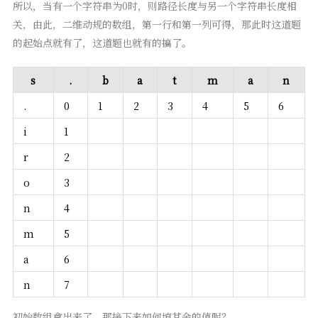
所以，当有一个字符串为0时，则路径长度与另一个字符串长度相
关，由此，二维动规的数组，第一行和第一列可得，那此时这道题
的起始点就有了，这道题也就有的搞了。
s
.
b
a
t
m
a
n
.
0
1
2
3
4
5
6
i
1
r
2
o
3
n
4
m
5
a
6
n
7
初始数组拿出来了，那接下来如何填其余的值呢？