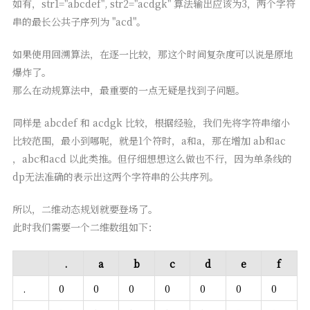
如有，str1="abcdef", str2="acdgk" 算法输出应该为3，两个字符
串的最长公共子序列为 "acd"。
如果使用回溯算法，在逐一比较，那这个时间复杂度可以说是原地
爆炸了。
那么在动规算法中，最重要的一点无疑是找到子问题。
同样是 abcdef 和 acdgk 比较，根据经验，我们先将字符串缩小
比较范围，最小到哪呢，就是1个符时，a和a，那在增加 ab和ac
，abc和acd 以此类推。但仔细想想这么做也不行，因为单条线的
dp无法准确的表示出这两个字符串的公共序列。
所以，二维动态规划就要登场了。
此时我们需要一个二维数组如下：
.
a
b
c
d
e
f
.
0
0
0
0
0
0
0