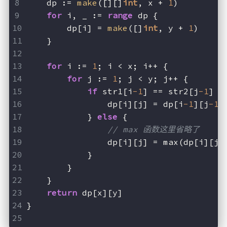
    dp := 
make
([][]
int
, x + 
1
)
for
 i, _ := 
range
 dp {
        dp[i] = 
make
([]
int
, y + 
1
)
    }
for
 i := 
1
; i < x; i++ {
for
 j := 
1
; j < y; j++ {
if
 str1[i
-1
] == str2[j
-1
] {
                dp[i][j] = dp[i
-1
][j
-1
]
            } 
else
 {
// max 函数这里省略了
                dp[i][j] = max(dp[i][j
-
            }
        }
    }
return
 dp[x][y]
}