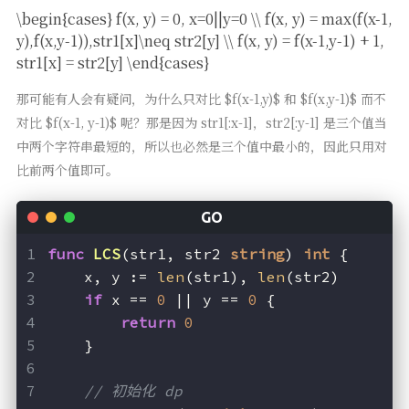
\begin{cases} f(x, y) = 0, x=0||y=0 \\ f(x, y) = max(f(x-1,
y),f(x,y-1)),str1[x]\neq str2[y] \\ f(x, y) = f(x-1,y-1) + 1,
str1[x] = str2[y] \end{cases}
那可能有人会有疑问，为什么只对比 $f(x-1,y)$ 和 $f(x,y-1)$ 而不
对比 $f(x-1, y-1)$ 呢？那是因为 str1[:x-1]，str2[:y-1] 是三个值当
中两个字符串最短的，所以也必然是三个值中最小的，因此只用对
比前两个值即可。
func
LCS
(str1, str2 
string
)
int
 {
    x, y := 
len
(str1), 
len
(str2)
if
 x == 
0
 || y == 
0
 {
return
0
    }
// 初始化 dp