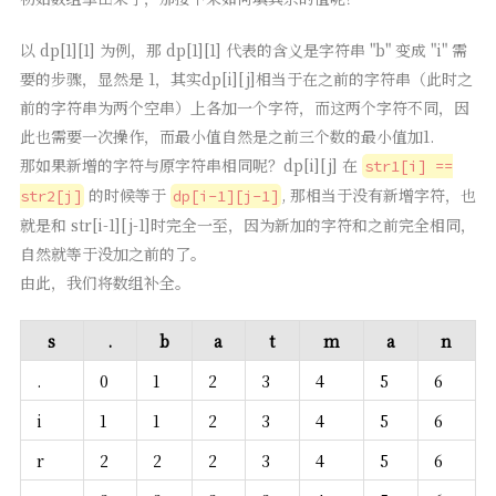
以 dp[1][1] 为例，那 dp[1][1] 代表的含义是字符串 "b" 变成 "i" 需
要的步骤，显然是 1，其实dp[i][j]相当于在之前的字符串（此时之
前的字符串为两个空串）上各加一个字符，而这两个字符不同，因
此也需要一次操作，而最小值自然是之前三个数的最小值加1.
那如果新增的字符与原字符串相同呢？dp[i][j] 在
str1[i] ==
的时候等于
, 那相当于没有新增字符，也
str2[j]
dp[i-1][j-1]
就是和 str[i-1][j-1]时完全一至，因为新加的字符和之前完全相同，
自然就等于没加之前的了。
由此，我们将数组补全。
s
.
b
a
t
m
a
n
.
0
1
2
3
4
5
6
i
1
1
2
3
4
5
6
r
2
2
2
3
4
5
6