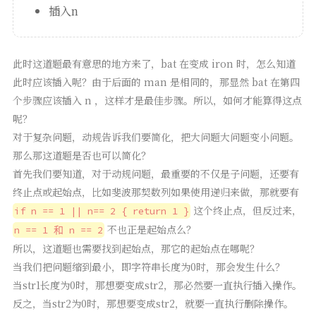
插入n
此时这道题最有意思的地方来了，bat 在变成 iron 时，怎么知道
此时应该插入呢？由于后面的 man 是相同的，那显然 bat 在第四
个步骤应该插入 n ，这样才是最佳步骤。所以，如何才能算得这点
呢？
对于复杂问题，动规告诉我们要简化，把大问题大问题变小问题。
那么那这道题是否也可以简化？
首先我们要知道，对于动规问题，最重要的不仅是子问题，还要有
终止点或起始点，比如斐波那契数列如果使用递归来做，那就要有
这个终止点，但反过来，
if n == 1 || n== 2 { return 1 }
不也正是起始点么？
n == 1 和 n == 2
所以，这道题也需要找到起始点，那它的起始点在哪呢？
当我们把问题缩到最小，即字符串长度为0时，那会发生什么？
当str1长度为0时，那想要变成str2，那必然要一直执行插入操作。
反之，当str2为0时，那想要变成str2，就要一直执行删除操作。