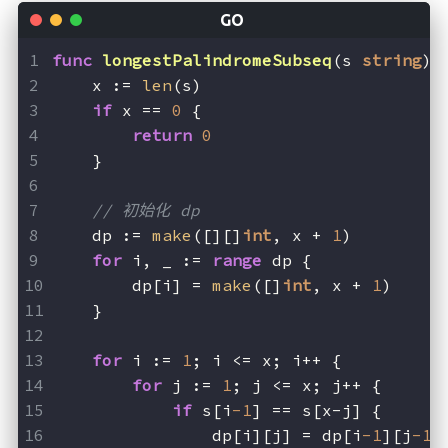
func
longestPalindromeSubseq
(s 
string
)
    x := 
len
(s)
if
 x == 
0
 {
return
0
    }
// 初始化 dp
    dp := 
make
([][]
int
, x + 
1
)
for
 i, _ := 
range
 dp {
        dp[i] = 
make
([]
int
, x + 
1
)
    }
for
 i := 
1
; i <= x; i++ {
for
 j := 
1
; j <= x; j++ {
if
 s[i
-1
] == s[x-j] {
                dp[i][j] = dp[i
-1
][j
-1
]