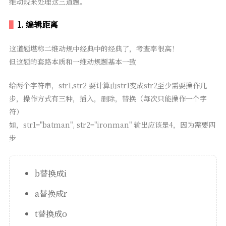
维动规来处理这三道题。
1. 编辑距离
这道题堪称二维动规中经典中的经典了，考查率很高！
但这题的套路本质和一维动规题基本一致
给两个字符串，str1,str2 要计算由str1变成str2至少需要操作几
步，操作方式有三种，插入，删除，替换（每次只能操作一个字
符）
如，str1="batman", str2="ironman" 输出应该是4，因为需要四
步
b替换成i
a替换成r
t替换成o