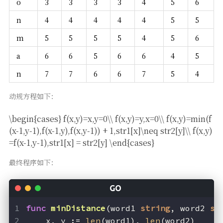
o
3
3
3
3
4
5
6
n
4
4
4
4
4
5
5
m
5
5
5
5
4
5
6
a
6
6
5
6
6
4
5
n
7
7
6
6
7
5
4
动规方程如下：
\begin{cases} f(x,y)=x,y=0\\ f(x,y)=y,x=0\\ f(x,y)=min(f
(x-1,y-1),f(x-1,y),f(x,y-1)) + 1,str1[x]\neq str2[y]\\ f(x,y)
=f(x-1,y-1),str1[x] = str2[y] \end{cases}
最终程序如下：
func
minDistance
(word1 
string
, word2 
st
    x, y := 
len
(word1), 
len
(word2)