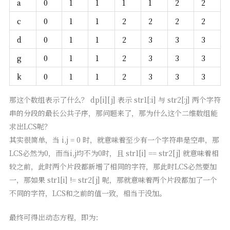
a
0
1
1
1
1
2
2
c
0
1
1
2
2
2
2
d
0
1
1
2
3
3
3
g
0
1
1
2
3
3
3
k
0
1
1
2
3
3
3
那这个数组表示了什么？ dp[i][j] 表示 str1[:i] 与 str2[:j] 两个字符
串的分段的最长公共子序，那问题来了，那为什么这个二维数组能
求出LCS呢？
其实很简单，当 i,j = 0 时，就意味着至少有一个字符串是空串，那
LCS必然为0，而当i,j均不为0时，且 str1[i] == str2[j] 就意味着相
较之前，此时两个片段都新增了相同的字符，那此时LCS必然要加
一，那如果 str1[i] != str2[j] 呢，那就意味着两个片段都加了一个
不同的字符，LCS和之前的值一致，相当于没加。
最终可得出动态方程，即为：