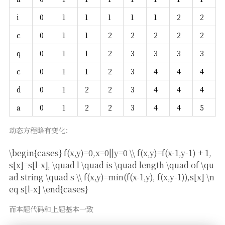
i
0
1
1
1
1
1
2
2
c
0
1
1
2
2
2
2
2
q
0
1
1
2
3
3
3
3
c
0
1
1
2
3
4
4
4
d
0
1
2
2
3
4
4
4
a
0
1
2
2
3
4
4
5
动态方程略有变化：
\begin{cases} f(x,y)=0,x=0||y=0 \\ f(x,y)=f(x-1,y-1) + 1,
s[x]=s[l-x], \quad l \quad is \quad length \quad of \qu
ad string \quad s \\ f(x,y)=min(f(x-1,y), f(x,y-1)),s[x] \n
eq s[l-x] \end{cases}
而本题代码和上题基本一致