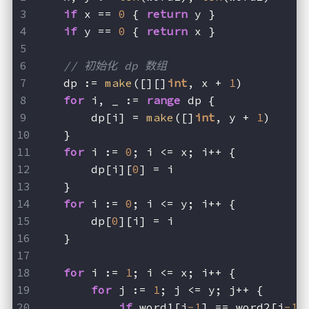
if
 x == 
0
 { 
return
 y }
if
 y == 
0
 { 
return
 x }
// 初始化 dp 数组
    dp := 
make
([][]
int
, x + 
1
)
for
 i, _ := 
range
 dp {
        dp[i] = 
make
([]
int
, y + 
1
)
    }
for
 i := 
0
; i <= x; i++ {
        dp[i][
0
] = i
    }
for
 i := 
0
; i <= y; i++ {
        dp[
0
][i] = i
    }
for
 i := 
1
; i <= x; i++ {
for
 j := 
1
; j <= y; j++ {
if
 word1[i
-1
] == word2[j
-1
]